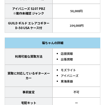
アイバニーズ S107 PBZ
50,000円
※動作未確認 ジャンク
GUILD ギルド エレアコギター
104,000円
D-50 USA ケース付
福ちゃんの詳細
店頭買取
利用可能な買取方法
出張買取
モズライト
買取に対応しているギターメー
アイバニーズ
カー
東海楽器
事前査定
不可
宅配キット
ー