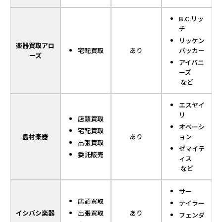
B.C.リッ
チ
リッケン
楽器買取アロ
宅配買取
あり
バッカー
ーズ
アイバニ
ーズ
など
エスヤイ
リ
店頭買取
オベーシ
宅配買取
島村楽器
あり
ョン
出張買取
ゼマイテ
委託販売
ィス
など
サー
店頭買取
テイラー
イシバシ楽器
出張買取
あり
フェンダ