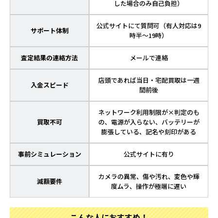
した場合のみ自己負担）
公式サイトにて質問可（有人対応は9
サポート体制
時半～19時）
査定結果の連絡方法
メールで連絡
店頭であれば当日・宅配買取は一週
入金スピード
間前後
ネットワーク利用制限が×判定のも
買取不可
の、電源が入らない、バッテリーが
膨張している、記名や刻印がある
事前シミュレーション
公式サイトに有り
カメラの異常、傷や汚れ、変色や輝
減額要件
度ムラ、操作が極端に遅い
こんな人におすすめ！