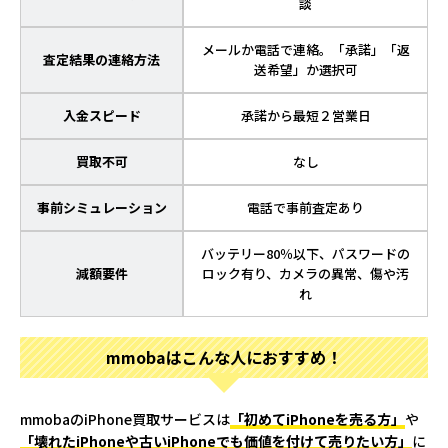
談
メールか電話で連絡。「承諾」「返
査定結果の連絡方法
送希望」か選択可
入金スピード
承諾から最短２営業日
買取不可
なし
事前シミュレーション
電話で事前査定あり
バッテリー80％以下、パスワードの
減額要件
ロック有り、カメラの異常、傷や汚
れ
mmobaはこんな人におすすめ！
mmobaのiPhone買取サービスは
「初めてiPhoneを売る方」
や
「壊れたiPhoneや古いiPhoneでも価値を付けて売りたい方」
に