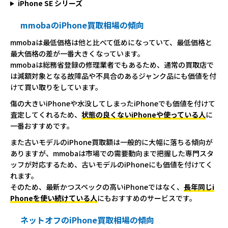
iPhone SE シリーズ
mmobaのiPhone買取相場の傾向
mmobaは最低価格は他と比べて低めになっていて、最低価格と
最大価格の差が一番大きくなっています。
mmobaは総務省登録の修理業者でもあるため、通常の買取店で
は減額対象となる故障品や不具合のあるジャンク品にも価値を付
けて買い取りをしています。
傷の大きいiPhoneや水没してしまったiPhoneでも価値を付けて
査定してくれるため、
状態の良くないiPhoneや使っている人
に
一番おすすめです。
また古いモデルのiPhone買取額は一般的に大幅に落ちる傾向が
ありますが、mmobaは市場での需要動向まで把握した専門スタ
ッフが対応するため、古いモデルのiPhoneにも価値を付けてく
れます。
そのため、最新かつスペックの高いiPhoneではなく、
長年同じi
Phoneを使い続けている人
にもおすすめのサービスです。
ネットオフのiPhone買取相場の傾向