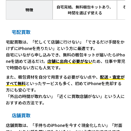
自宅完結、無料梱包キットあり、
その
特徴
時間を選ばず使える
宅配買取
宅配買取は、「忙しくて店舗に行けない」「できるだけ手間をか
けずにiPhoneを売りたい」という方に最適です。
自宅にいながら申し込みでき、無料の梱包キットが届いたらiPho
neを詰めて送るだけ。
店舗に出向く必要がない
ため、仕事や育児
で時間のない方にも人気です。
また、梱包資材を自分で用意する必要がない点や、
配送・査定が
すべて無料
といったサービスも多く、初めてiPhoneを売却する
方にも安心です。
「外出の時間が取れない」「近くに買取店舗がない」という人に
おすすめの方法です。
店舗買取
店舗買取は、「手持ちのiPhoneを今すぐ現金化したい」「対面