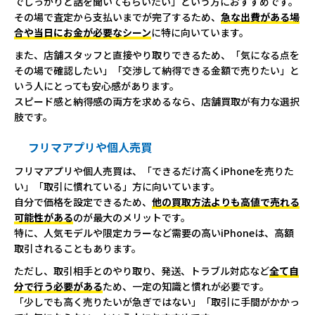
でしっかりと話を聞いてもらいたい」という方におすすめです。
その場で査定から支払いまでが完了するため、
急な出費がある場
合や当日にお金が必要なシーン
に特に向いています。
また、店舗スタッフと直接やり取りできるため、「気になる点を
その場で確認したい」「交渉して納得できる金額で売りたい」と
いう人にとっても安心感があります。
スピード感と納得感の両方を求めるなら、店舗買取が有力な選択
肢です。
フリマアプリや個人売買
フリマアプリや個人売買は、「できるだけ高くiPhoneを売りた
い」「取引に慣れている」方に向いています。
自分で価格を設定できるため、
他の買取方法よりも高値で売れる
可能性がある
のが最大のメリットです。
特に、人気モデルや限定カラーなど需要の高いiPhoneは、高額
取引されることもあります。
ただし、取引相手とのやり取り、発送、トラブル対応など
全て自
分で行う必要がある
ため、一定の知識と慣れが必要です。
「少しでも高く売りたいが急ぎではない」「取引に手間がかかっ