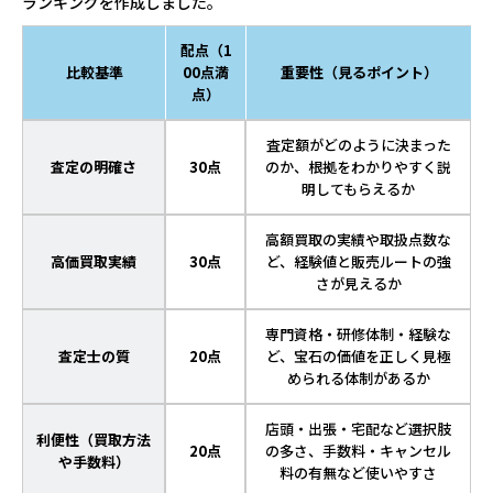
ランキングを作成しました。
配点（1
比較基準
00点満
重要性（見るポイント）
点）
査定額がどのように決まった
査定の明確さ
30点
のか、根拠をわかりやすく説
明してもらえるか
高額買取の実績や取扱点数な
高価買取実績
30点
ど、経験値と販売ルートの強
さが見えるか
専門資格・研修体制・経験な
査定士の質
20点
ど、宝石の価値を正しく見極
められる体制があるか
店頭・出張・宅配など選択肢
利便性（買取方法
20点
の多さ、手数料・キャンセル
や手数料）
料の有無など使いやすさ