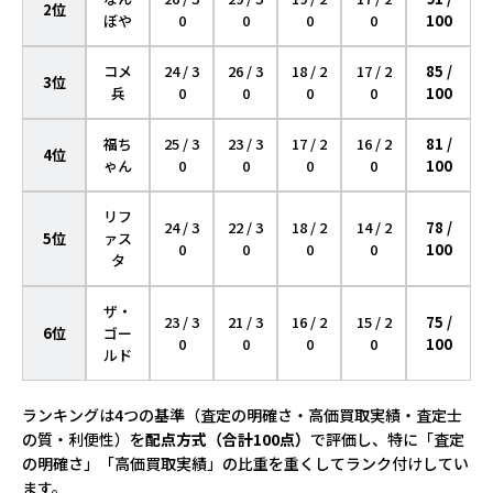
2位
ぼや
0
0
0
0
100
コメ
24 / 3
26 / 3
18 / 2
17 / 2
85 /
3位
兵
0
0
0
0
100
福ち
25 / 3
23 / 3
17 / 2
16 / 2
81 /
4位
ゃん
0
0
0
0
100
リフ
24 / 3
22 / 3
18 / 2
14 / 2
78 /
5位
ァス
0
0
0
0
100
タ
ザ・
23 / 3
21 / 3
16 / 2
15 / 2
75 /
6位
ゴー
0
0
0
0
100
ルド
ランキングは4つの基準（査定の明確さ・高価買取実績・査定士
の質・利便性）を
配点方式（合計100点）
で評価し、特に「査定
の明確さ」「高価買取実績」の比重を重くしてランク付けしてい
ます。