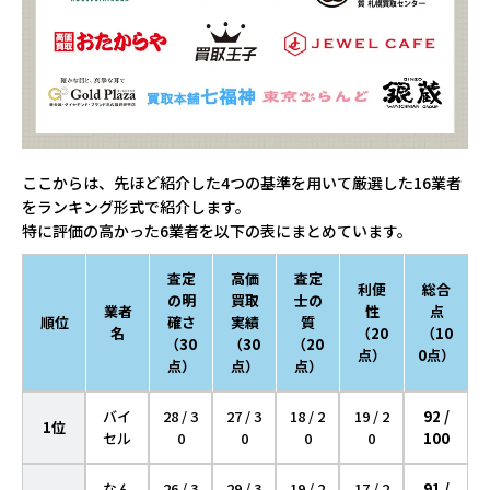
ここからは、先ほど紹介した4つの基準を用いて厳選した16業者
をランキング形式で紹介します。
特に評価の高かった6業者を以下の表にまとめています。
査定
高価
査定
利便
総合
の明
買取
士の
業者
性
点
順位
確さ
実績
質
名
（20
（10
（30
（30
（20
点）
0点）
点）
点）
点）
バイ
28 / 3
27 / 3
18 / 2
19 / 2
92 /
1位
セル
0
0
0
0
100
なん
26 / 3
29 / 3
19 / 2
17 / 2
91 /