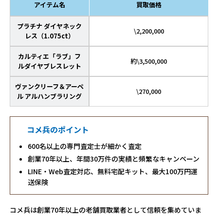
アイテム名
買取価格
プラチナ ダイヤネック
\2,200,000
レス（1.075ct）
カルティエ「ラブ」フ
約\3,500,000
ルダイヤブレスレット
ヴァンクリーフ＆アーペ
\270,000
ル アルハンブラリング
コメ兵のポイント
600名以上の専門査定士が細かく査定
創業70年以上、年間30万件の実績と頻繁なキャンペーン
LINE・Web査定対応、無料宅配キット、最大100万円運
送保険
コメ兵は創業70年以上の老舗買取業者として信頼を集めていま