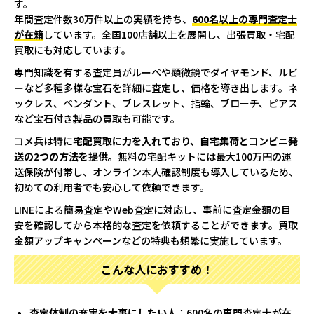
す。
年間査定件数30万件以上の実績を持ち、
600名以上の専門査定士
が在籍
しています。全国100店舗以上を展開し、出張買取・宅配
買取にも対応しています。
専門知識を有する査定員がルーペや顕微鏡でダイヤモンド、ルビ
ーなど多種多様な宝石を詳細に査定し、価格を導き出します。ネ
ックレス、ペンダント、ブレスレット、指輪、ブローチ、ピアス
など宝石付き製品の買取も可能です。
コメ兵は特に
宅配買取に力を入れており、自宅集荷とコンビニ発
送の2つの方法を提供。
無料の宅配キットには最大100万円の運
送保険が付帯し、オンライン本人確認制度も導入しているため、
初めての利用者でも安心して依頼できます。
LINEによる簡易査定やWeb査定に対応し、事前に査定金額の目
安を確認してから本格的な査定を依頼することができます。買取
金額アップキャンペーンなどの特典も頻繁に実施しています。
こんな人におすすめ！
査定体制の充実を大事にしたい人
：600名の専門査定士が在