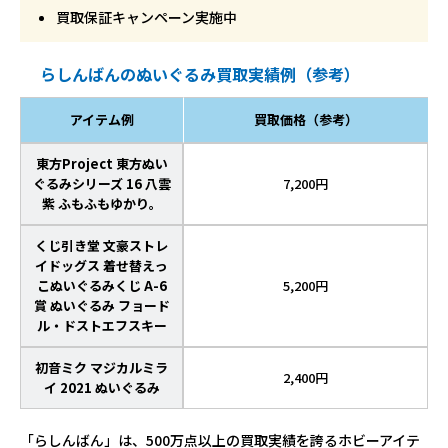
買取保証キャンペーン実施中
らしんばんのぬいぐるみ買取実績例（参考）
アイテム例
買取価格（参考）
東方Project 東方ぬい
ぐるみシリーズ 16 八雲
7,200円
紫 ふもふもゆかり。
くじ引き堂 文豪ストレ
イドッグス 着せ替えっ
こぬいぐるみくじ A-6
5,200円
賞 ぬいぐるみ フョード
ル・ドストエフスキー
初音ミク マジカルミラ
2,400円
イ 2021 ぬいぐるみ
「らしんばん」は、500万点以上の買取実績を誇るホビーアイテ