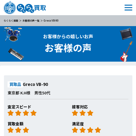
らくらく買取
お客様の声一覧
Greco VB-90
お客様からの嬉しいお声
お客様の声
買取品
Greco VB-90
東京都 K.H様 男性50代
査定スピード
接客対応
買取金額
満足度