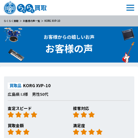
らくらく買取
お客様の声一覧
KORG XVP-10
お客様からの嬉しいお声
お客様の声
買取品
KORG XVP-10
広島県 I.I様 男性50代
査定スピード
接客対応
買取金額
満足度