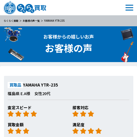
らくらく買取
お客様の声一覧
YAMAHA YTR-235
お客様からの嬉しいお声
お客様の声
買取品
YAMAHA YTR-235
福島県 E.A様 女性20代
査定スピード
接客対応
買取金額
満足度