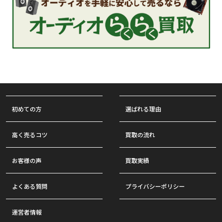
初めての方
選ばれる理由
高く売るコツ
買取の流れ
お客様の声
買取実績
よくある質問
プライバシーポリシー
運営者情報