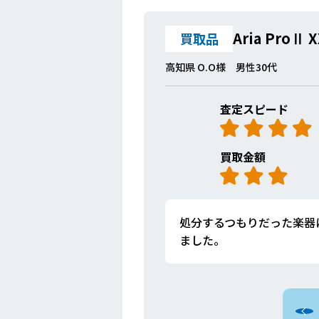
Aria ProⅡ 
買取品
高知県 O.O様 男性30代
査定スピード
買取金額
処分するつもりだった楽器
ました。