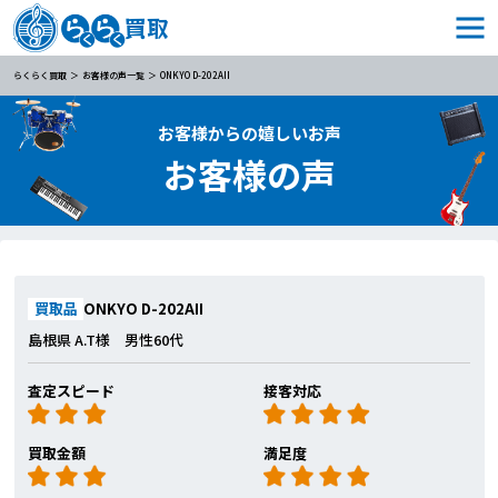
らくらく買取
お客様の声一覧
ONKYO D-202AII
お客様からの嬉しいお声
お客様の声
買取品
ONKYO D-202AII
島根県 A.T様 男性60代
査定スピード
接客対応
買取金額
満足度