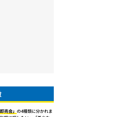
徴
即売会」
の4種類に分かれま