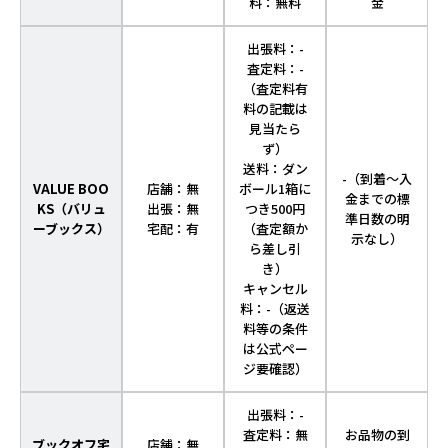
料：無料
金
出張料：-
査定料：-
（査定料有
料の記載は
見当たら
ず）
送料：ダン
-（到着～入
VALUE BOO
店舗：無
ボール1箱に
金までの標
KS（バリュ
出張：無
つき500円
準日数の明
ーブックス）
宅配：有
（査定額か
示なし）
ら差し引
き）
キャンセル
料：-（返送
料等の条件
は公式ペー
ジ要確認）
出張料：-
査定料：無
お品物の到
ブックオフ宅
店舗：無