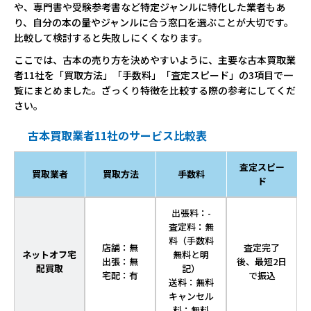
や、専門書や受験参考書など特定ジャンルに特化した業者もあ
り、自分の本の量やジャンルに合う窓口を選ぶことが大切です。
比較して検討すると失敗しにくくなります。
ここでは、古本の売り方を決めやすいように、主要な古本買取業
者11社を「買取方法」「手数料」「査定スピード」の3項目で一
覧にまとめました。ざっくり特徴を比較する際の参考にしてくだ
さい。
古本買取業者11社のサービス比較表
査定スピー
買取業者
買取方法
手数料
ド
出張料：-
査定料：無
料（手数料
店舗：無
査定完了
ネットオフ宅
無料と明
出張：無
後、最短2日
配買取
記）
宅配：有
で振込
送料：無料
キャンセル
料：無料