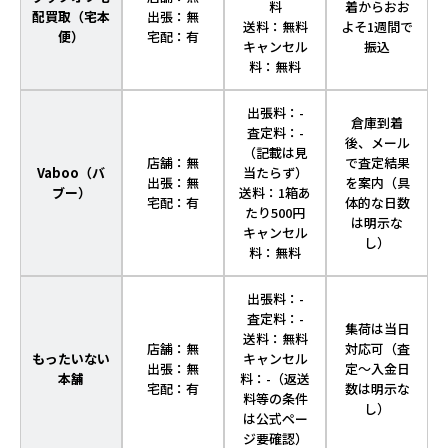
料
着からおお
配買取（宅本
出張：無
送料：無料
よそ1週間で
便）
宅配：有
キャンセル
振込
料：無料
出張料：-
倉庫到着
査定料：-
後、メール
（記載は見
店舗：無
で査定結果
Vaboo（バ
当たらず）
出張：無
を案内（具
ブー）
送料：1箱あ
宅配：有
体的な日数
たり500円
は明示な
キャンセル
し）
料：無料
出張料：-
査定料：-
集荷は当日
送料：無料
店舗：無
対応可（査
もったいない
キャンセル
出張：無
定～入金日
本舗
料：-（返送
宅配：有
数は明示な
料等の条件
し）
は公式ペー
ジ要確認）