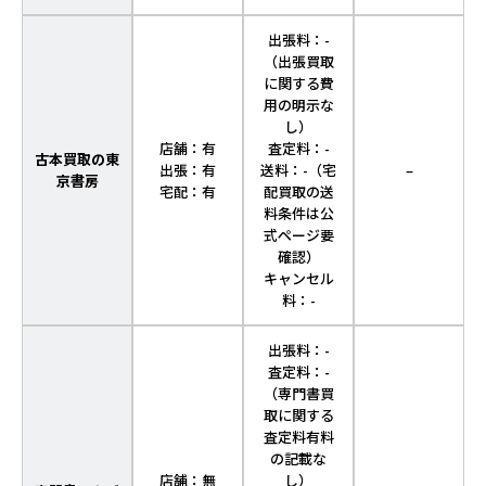
出張料：-
（出張買取
に関する費
用の明示な
し）
店舗：有
査定料：-
古本買取の東
出張：有
送料：-（宅
–
京書房
宅配：有
配買取の送
料条件は公
式ページ要
確認）
キャンセル
料：-
出張料：-
査定料：-
（専門書買
取に関する
査定料有料
の記載な
店舗：無
し）