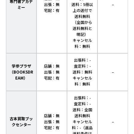
専門書アカデ
出張：無
送料：5冊以
–
ミー
宅配：有
上の送付で
送料無料
（全国から
送料無料と
明記）
キャンセル
料：無料
出張料：-
学参プラザ
店舗：無
査定料：-
（BOOKSDR
出張：無
送料：無料
–
EAM）
宅配：有
キャンセル
料：無料
出張料：-
査定料：-
送料：全国
店舗：無
送料無料
古本買取ブッ
出張：無
キャンセル
–
クセンター
宅配：有
料：-（返品
送料条件は