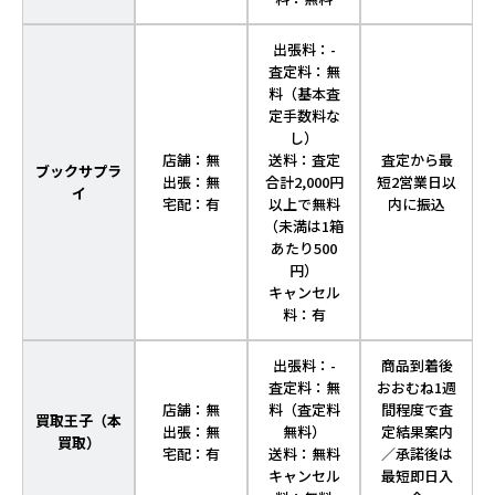
出張料：-
査定料：無
料（基本査
定手数料な
し）
店舗：無
送料：査定
査定から最
ブックサプラ
出張：無
合計2,000円
短2営業日以
イ
宅配：有
以上で無料
内に振込
（未満は1箱
あたり500
円）
キャンセル
料：有
出張料：-
商品到着後
査定料：無
おおむね1週
店舗：無
料（査定料
間程度で査
買取王子（本
出張：無
無料）
定結果案内
買取）
宅配：有
送料：無料
／承諾後は
キャンセル
最短即日入