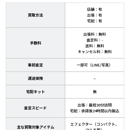
店舗：有
買取方法
出張：有
宅配：有
出張料：無料
査定料：-
手数料
送料：無料
キャンセル料：無料
事前査定
一部可（LINE/写真）
運送保険
–
宅配キット
無
出張：最短30分訪問
査定スピード
宅配：承諾後24時間以内振込
エフェクター（コンパクト、
主な買取対象アイテム
マルチ等）