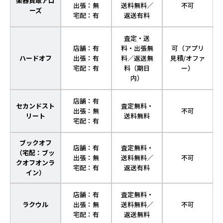
楽器買取アロ
出張：無
送料無料／
不可
ーズ
宅配：有
返送有料
査定・送
店舗：有
料・出張無
可（アプリ
ハードオフ
出張：有
料／返送無
見積/オファ
宅配：有
料（期日
ー）
内）
店舗：有
セカンドスト
査定無料・
出張：無
不可
リート
送料無料
宅配：有
ブックオフ
店舗：有
査定無料・
（宅配：ブッ
出張：無
送料無料／
不可
クオフオンラ
宅配：有
返送有料
イン）
店舗：有
査定無料・
ラクウル
出張：無
送料無料／
不可
宅配：有
返送無料