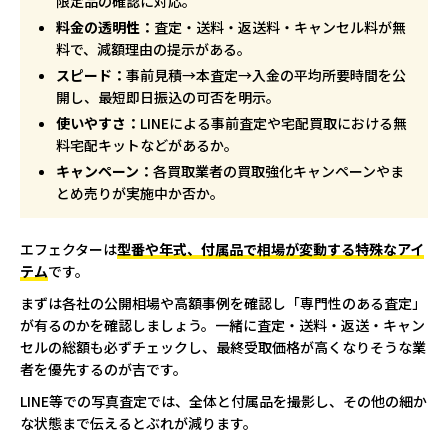
限定品の確認に対応。
料金の透明性：
査定・送料・返送料・キャンセル料が無
料で、減額理由の提示がある。
スピード：
事前見積→本査定→入金の平均所要時間を公
開し、最短即日振込の可否を明示。
使いやすさ：
LINEによる事前査定や宅配買取における無
料宅配キットなどがあるか。
キャンペーン：
各買取業者の買取強化キャンペーンやま
とめ売りが実施中か否か。
エフェクターは
型番や年式、付属品で相場が変動する特殊なアイ
テム
です。
まずは各社の公開相場や高額事例を確認し「専門性のある査定」
が有るのかを確認しましょう。一緒に査定・送料・返送・キャン
セルの総額も必ずチェックし、最終受取価格が高くなりそうな業
者を優先するのが吉です。
LINE等での写真査定では、全体と付属品を撮影し、その他の細か
な状態まで伝えるとぶれが減ります。