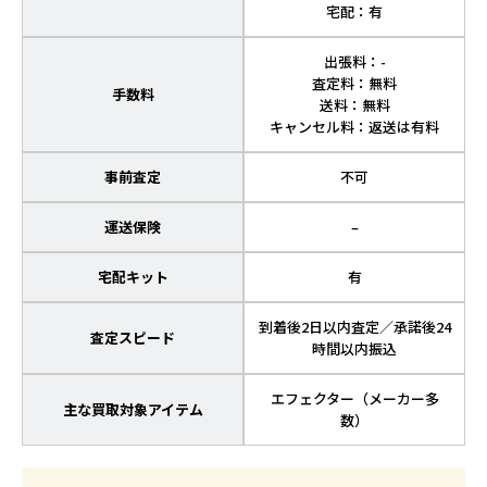
宅配：有
出張料：-
査定料：無料
手数料
送料：無料
キャンセル料：返送は有料
事前査定
不可
運送保険
–
宅配キット
有
到着後2日以内査定／承諾後24
査定スピード
時間以内振込
エフェクター（メーカー多
主な買取対象アイテム
数）