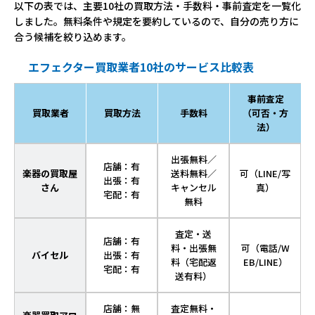
以下の表では、主要10社の買取方法・手数料・事前査定を一覧化
しました。無料条件や規定を要約しているので、自分の売り方に
合う候補を絞り込めます。
エフェクター買取業者10社のサービス比較表
事前査定
買取業者
買取方法
手数料
（可否・方
法）
出張無料／
店舗：有
楽器の買取屋
送料無料／
可（LINE/写
出張：有
さん
キャンセル
真）
宅配：有
無料
査定・送
店舗：有
料・出張無
可（電話/W
バイセル
出張：有
料（宅配返
EB/LINE）
宅配：有
送有料）
店舗：無
査定無料・