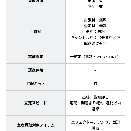
買取方法
出張：有
宅配：有
出張料：無料
査定料：無料
手数料
送料：無料
キャンセル料：出張無料／宅
配返送は有料
事前査定
一部可（電話・WEB・LINE）
運送保険
–
宅配キット
有
出張：最短即日
査定スピード
宅配：到着より概ね1週間以内
連絡
エフェクター、アンプ、周辺
主な買取対象アイテム
機器