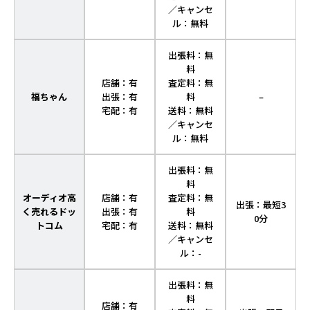
／キャンセ
ル：無料
出張料：無
料
店舗：有
査定料：無
福ちゃん
出張：有
料
–
宅配：有
送料：無料
／キャンセ
ル：無料
出張料：無
料
オーディオ高
店舗：有
査定料：無
出張：最短3
く売れるドッ
出張：有
料
0分
トコム
宅配：有
送料：無料
／キャンセ
ル：-
出張料：無
料
店舗：有