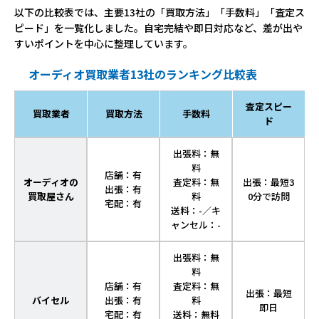
以下の比較表では、主要13社の「買取方法」「手数料」「査定ス
ピード」を一覧化しました。自宅完結や即日対応など、差が出や
すいポイントを中心に整理しています。
オーディオ買取業者13社のランキング比較表
査定スピー
買取業者
買取方法
手数料
ド
出張料：無
料
店舗：有
オーディオの
査定料：無
出張：最短3
出張：有
買取屋さん
料
0分で訪問
宅配：有
送料：-／キ
ャンセル：-
出張料：無
料
店舗：有
査定料：無
出張：最短
バイセル
出張：有
料
即日
宅配：有
送料：無料