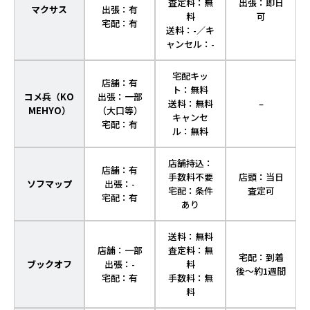
査定料：無
出張：即日
マクサス
出張：有
料
可
宅配：有
送料：-／キ
ャンセル：-
宅配キッ
店舗：有
ト：無料
コメ兵（KO
出張：一部
送料：無料
–
MEHYO）
（大口等）
キャンセ
宅配：有
ル：無料
店舗持込：
店舗：有
手数料不要
店頭：当日
ソフマップ
出張：-
宅配：条件
査定可
宅配：有
あり
送料：無料
店舗：一部
査定料：無
宅配：到着
ブックオフ
出張：-
料
後～約1週間
宅配：有
手数料：無
料