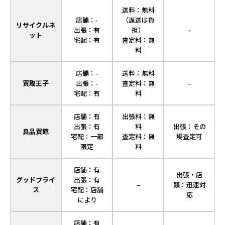
送料：無料
店舗：-
（返送は負
リサイクルネ
出張：有
担）
–
ット
宅配：有
査定料：無
料
店舗：-
送料：無料
買取王子
出張：-
査定料：無
–
宅配：有
料
店舗：有
出張料：無
出張：有
料
出張：その
良品買館
宅配：一部
査定料：無
場査定可
限定
料
店舗：有
出張・店
グッドプライ
出張：有
–
頭：迅速対
ス
宅配：店舗
応
により
店舗：有