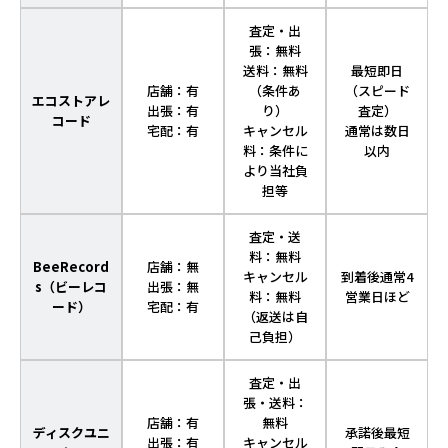
査定・出
張：無料
送料：無料
最短即日
店舗：有
（条件あ
（スピード
エコストアレ
出張：有
り）
査定）
コード
宅配：有
キャンセル
通常は数日
料：条件に
以内
より当社負
担等
査定・送
料：無料
BeeRecord
店舗：無
キャンセル
到着後通常4
s（ビーレコ
出張：無
料：無料
営業日ほど
ード）
宅配：有
（返送は自
己負担）
査定・出
張・送料：
店舗：有
無料
ディスクユニ
承諾後最短
出張：有
キャンセル