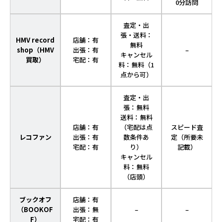
0分訪問
査定・出
張・送料：
HMV record
店舗：有
無料
shop（HMV
出張：有
–
キャンセル
買取）
宅配：有
料：無料（1
点から可）
査定・出
張：無料
送料：無料
店舗：有
（宅配は点
スピード査
レコファン
出張：有
数条件あ
定（所要未
宅配：有
り）
記載）
キャンセル
料：無料
（店頭）
ブックオフ
店舗：有
（BOOKOF
出張：無
–
–
F）
宅配：有