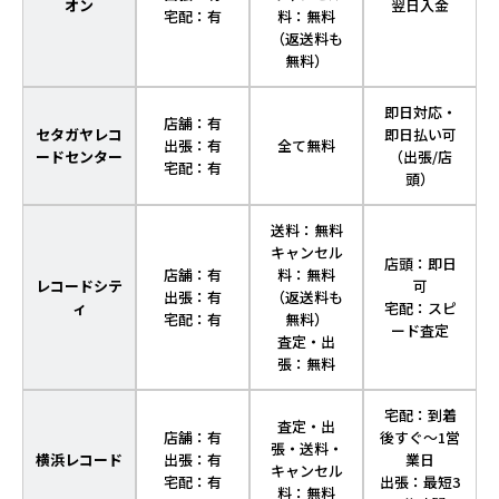
オン
翌日入金
宅配：有
料：無料
（返送料も
無料）
即日対応・
店舗：有
セタガヤレコ
即日払い可
出張：有
全て無料
ードセンター
（出張/店
宅配：有
頭）
送料：無料
キャンセル
店頭：即日
店舗：有
料：無料
レコードシテ
可
出張：有
（返送料も
ィ
宅配：スピ
宅配：有
無料）
ード査定
査定・出
張：無料
宅配：到着
査定・出
店舗：有
後すぐ～1営
張・送料・
横浜レコード
出張：有
業日
キャンセル
宅配：有
出張：最短3
料：無料