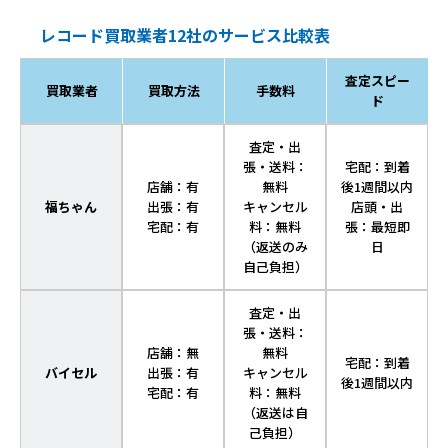
レコード買取業者12社のサービス比較表
査定スピー
買取業者
買取方法
手数料
ド
査定・出
張・送料：
宅配：到着
店舗：有
無料
後1週間以内
福ちゃん
出張：有
キャンセル
店頭・出
宅配：有
料：無料
張：最短即
（返送のみ
日
自己負担）
査定・出
張・送料：
店舗：無
無料
宅配：到着
バイセル
出張：有
キャンセル
後1週間以内
宅配：有
料：無料
（返送は自
己負担）