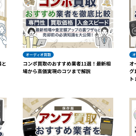
オーディオ買取
オ
場と
コンポ買取のおすすめ業者11選！最新相
オ
場から高価実現のコツまで解説
グ
ト