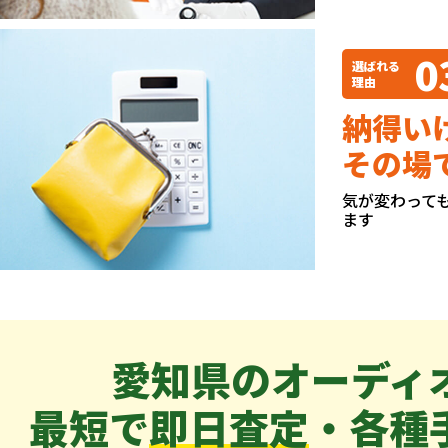
0
選ばれる
理由
納得い
その場
気が変わって
ます
愛知県のオーディ
最短で
即日査定
・各種