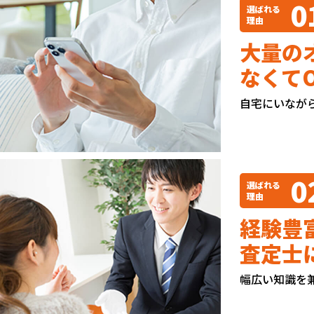
0
選ばれる
理由
大量の
なくて
自宅にいなが
0
選ばれる
理由
経験豊
査定士
幅広い知識を