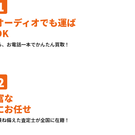
1
オーディオでも運ば
OK
ら、お電話一本でかんたん買取！
2
富な
にお任せ
兼ね備えた査定士が全国に在籍！