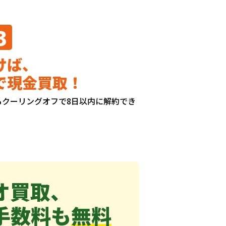
3
けば、
で現金買取！
もクーリングオフで8日以内に解約でき
オ買取、
手数料も
無料