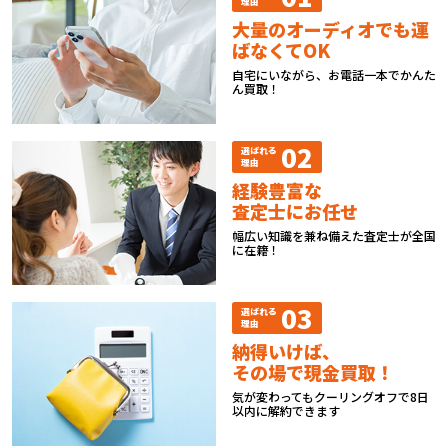
理由
大量のオーディオでも運
ばなくてOK
自宅にいながら、お電話一本でかんた
ん買取！
02
選ばれる
理由
経験豊富な
査定士にお任せ
幅広い知識を兼ね備えた査定士が全国
に在籍！
03
選ばれる
理由
納得いけば、
その場で現金買取！
気が変わってもクーリングオフで8日
以内に解約できます