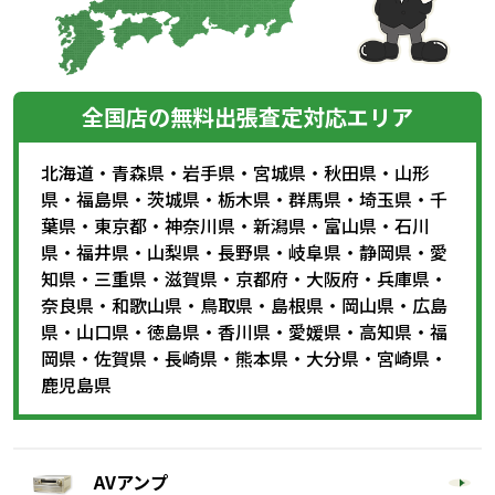
全国店の無料出張査定対応エリア
北海道
・
青森県
・
岩手県
・
宮城県
・
秋田県
・
山形
県
・
福島県
・
茨城県
・
栃木県
・
群馬県
・
埼玉県
・
千
葉県
・
東京都
・
神奈川県
・
新潟県
・
富山県
・
石川
県
・
福井県
・
山梨県
・
長野県
・
岐阜県
・
静岡県
・
愛
知県
・
三重県
・
滋賀県
・
京都府
・
大阪府
・
兵庫県
・
奈良県
・
和歌山県
・
鳥取県
・
島根県
・
岡山県
・
広島
県
・
山口県
・
徳島県
・
香川県
・
愛媛県
・
高知県
・
福
岡県
・
佐賀県
・
長崎県
・
熊本県
・
大分県
・
宮崎県
・
鹿児島県
AVアンプ