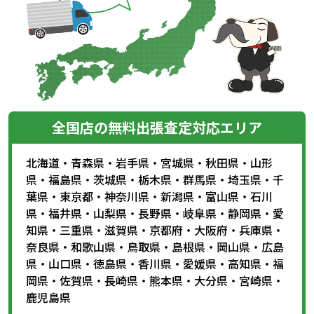
全国店の無料出張査定対応エリア
北海道
・
青森県
・
岩手県
・
宮城県
・
秋田県
・
山形
県
・
福島県
・
茨城県
・
栃木県
・
群馬県
・
埼玉県
・
千
葉県
・
東京都
・
神奈川県
・
新潟県
・
富山県
・
石川
県
・
福井県
・
山梨県
・
長野県
・
岐阜県
・
静岡県
・
愛
知県
・
三重県
・
滋賀県
・
京都府
・
大阪府
・
兵庫県
・
奈良県
・
和歌山県
・
鳥取県
・
島根県
・
岡山県
・
広島
県
・
山口県
・
徳島県
・
香川県
・
愛媛県
・
高知県
・
福
岡県
・
佐賀県
・
長崎県
・
熊本県
・
大分県
・
宮崎県
・
鹿児島県