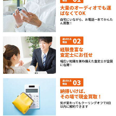
理由
大量のオーディオでも運
ばなくてOK
自宅にいながら、お電話一本でかんた
ん買取！
02
選ばれる
理由
経験豊富な
査定士にお任せ
幅広い知識を兼ね備えた査定士が全国
に在籍！
03
選ばれる
理由
納得いけば、
その場で現金買取！
気が変わってもクーリングオフで8日
以内に解約できます