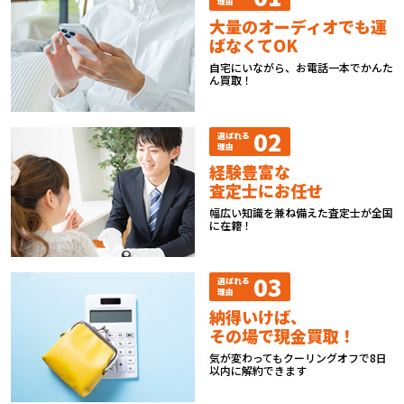
理由
大量のオーディオでも運
ばなくてOK
自宅にいながら、お電話一本でかんた
ん買取！
02
選ばれる
理由
経験豊富な
査定士にお任せ
幅広い知識を兼ね備えた査定士が全国
に在籍！
03
選ばれる
理由
納得いけば、
その場で現金買取！
気が変わってもクーリングオフで8日
以内に解約できます