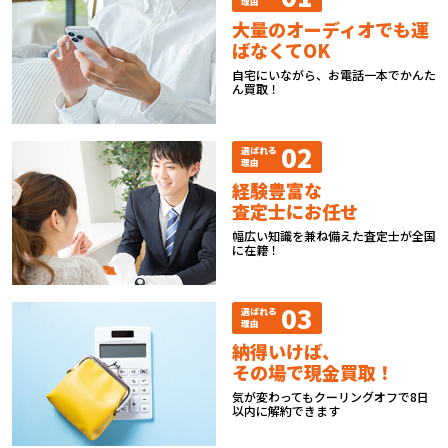
理由
大量のオーディオでも運
ばなくてOK
自宅にいながら、お電話一本でかんた
ん買取！
02
選ばれる
理由
経験豊富な
査定士にお任せ
幅広い知識を兼ね備えた査定士が全国
に在籍！
03
選ばれる
理由
納得いけば、
その場で現金買取！
気が変わってもクーリングオフで8日
以内に解約できます