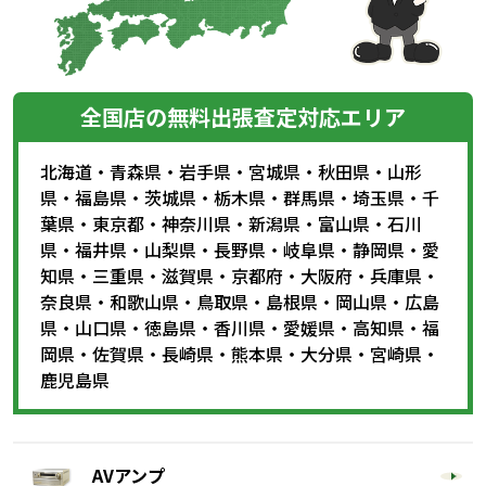
全国店の無料出張査定対応エリア
北海道
・
青森県
・
岩手県
・
宮城県
・
秋田県
・
山形
県
・
福島県
・
茨城県
・
栃木県
・
群馬県
・
埼玉県
・
千
葉県
・
東京都
・
神奈川県
・
新潟県
・
富山県
・
石川
県
・
福井県
・
山梨県
・
長野県
・
岐阜県
・
静岡県
・
愛
知県
・
三重県
・
滋賀県
・
京都府
・
大阪府
・
兵庫県
・
奈良県
・
和歌山県
・
鳥取県
・
島根県
・
岡山県
・
広島
県
・
山口県
・
徳島県
・
香川県
・
愛媛県
・
高知県
・
福
岡県
・
佐賀県
・
長崎県
・
熊本県
・
大分県
・
宮崎県
・
鹿児島県
AVアンプ