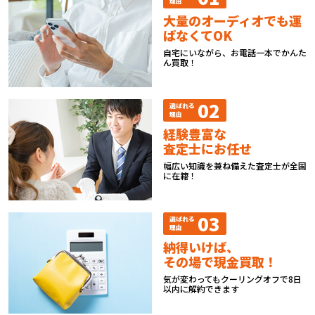
理由
大量のオーディオでも運
ばなくてOK
自宅にいながら、お電話一本でかんた
ん買取！
02
選ばれる
理由
経験豊富な
査定士にお任せ
幅広い知識を兼ね備えた査定士が全国
に在籍！
03
選ばれる
理由
納得いけば、
その場で現金買取！
気が変わってもクーリングオフで8日
以内に解約できます