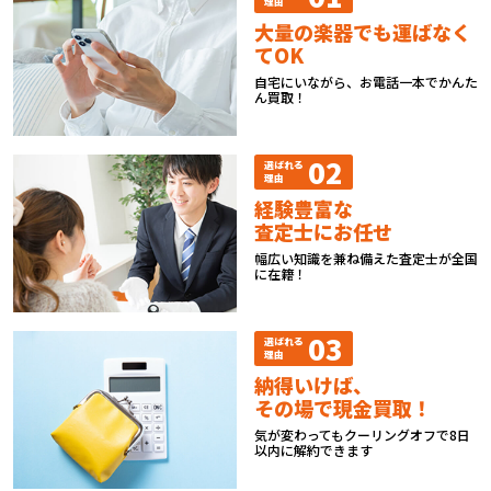
理由
大量の楽器でも運ばなく
てOK
自宅にいながら、お電話一本でかんた
ん買取！
02
選ばれる
理由
経験豊富な
査定士にお任せ
幅広い知識を兼ね備えた査定士が全国
に在籍！
03
選ばれる
理由
納得いけば、
その場で現金買取！
気が変わってもクーリングオフで8日
以内に解約できます