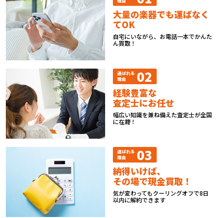
理由
大量の楽器でも運ばなく
てOK
自宅にいながら、お電話一本でかんた
ん買取！
02
選ばれる
理由
経験豊富な
査定士にお任せ
幅広い知識を兼ね備えた査定士が全国
に在籍！
03
選ばれる
理由
納得いけば、
その場で現金買取！
気が変わってもクーリングオフで8日
以内に解約できます