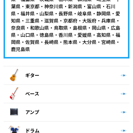
葉県
・
東京都
・
神奈川県
・
新潟県
・
富山県
・
石川
県
・
福井県
・
山梨県
・
長野県
・
岐阜県
・
静岡県
・
愛
知県
・
三重県
・
滋賀県
・
京都府
・
大阪府
・
兵庫県
・
奈良県
・
和歌山県
・
鳥取県
・
島根県
・
岡山県
・
広島
県
・
山口県
・
徳島県
・
香川県
・
愛媛県
・
高知県
・
福
岡県
・
佐賀県
・
長崎県
・
熊本県
・
大分県
・
宮崎県
・
鹿児島県
ギター
ベース
アンプ
ドラム