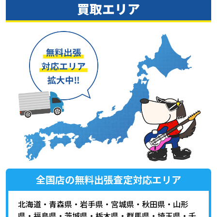
買取エリア
全国店の無料出張査定対応エリア
北海道
・
青森県
・
岩手県
・
宮城県
・
秋田県
・
山形
県
・
福島県
・
茨城県
・
栃木県
・
群馬県
・
埼玉県
・
千