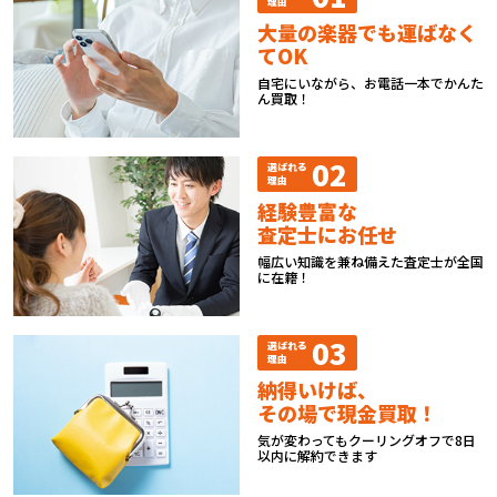
理由
大量の楽器でも運ばなく
てOK
自宅にいながら、お電話一本でかんた
ん買取！
02
選ばれる
理由
経験豊富な
査定士にお任せ
幅広い知識を兼ね備えた査定士が全国
に在籍！
03
選ばれる
理由
納得いけば、
その場で現金買取！
気が変わってもクーリングオフで8日
以内に解約できます