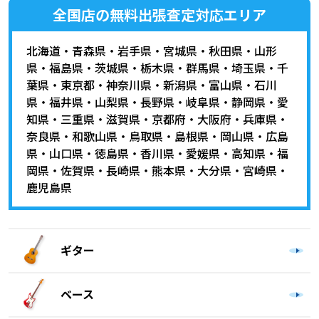
全国店の無料出張査定対応エリア
北海道
・
青森県
・
岩手県
・
宮城県
・
秋田県
・
山形
県
・
福島県
・
茨城県
・
栃木県
・
群馬県
・
埼玉県
・
千
葉県
・
東京都
・
神奈川県
・
新潟県
・
富山県
・
石川
県
・
福井県
・
山梨県
・
長野県
・
岐阜県
・
静岡県
・
愛
知県
・
三重県
・
滋賀県
・
京都府
・
大阪府
・
兵庫県
・
奈良県
・
和歌山県
・
鳥取県
・
島根県
・
岡山県
・
広島
県
・
山口県
・
徳島県
・
香川県
・
愛媛県
・
高知県
・
福
岡県
・
佐賀県
・
長崎県
・
熊本県
・
大分県
・
宮崎県
・
鹿児島県
ギター
ベース