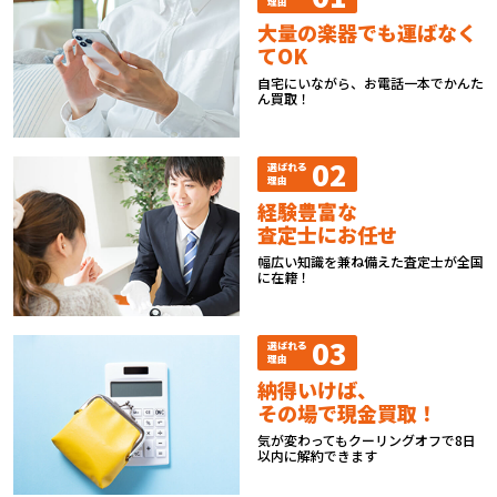
理由
大量の楽器でも運ばなく
てOK
自宅にいながら、お電話一本でかんた
ん買取！
02
選ばれる
理由
経験豊富な
査定士にお任せ
幅広い知識を兼ね備えた査定士が全国
に在籍！
03
選ばれる
理由
納得いけば、
その場で現金買取！
気が変わってもクーリングオフで8日
以内に解約できます