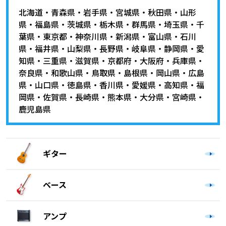
北海道
・
青森県
・
岩手県
・
宮城県
・
秋田県
・
山形
県
・
福島県
・
茨城県
・
栃木県
・
群馬県
・
埼玉県
・
千
葉県
・
東京都
・
神奈川県
・
新潟県
・
富山県
・
石川
県
・
福井県
・
山梨県
・
長野県
・
岐阜県
・
静岡県
・
愛
知県
・
三重県
・
滋賀県
・
京都府
・
大阪府
・
兵庫県
・
奈良県
・
和歌山県
・
鳥取県
・
島根県
・
岡山県
・
広島
県
・
山口県
・
徳島県
・
香川県
・
愛媛県
・
高知県
・
福
岡県
・
佐賀県
・
長崎県
・
熊本県
・
大分県
・
宮崎県
・
鹿児島県
ギター
ベース
アンプ