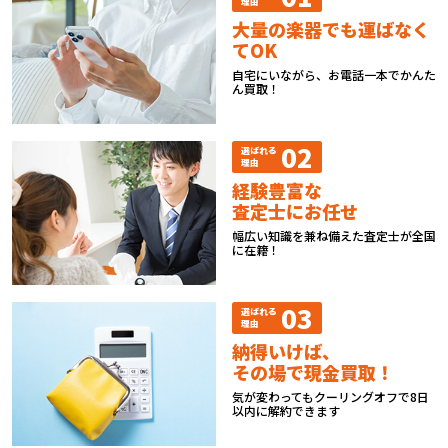
理由
大量の楽器でも運ばなく
てOK
自宅にいながら、お電話一本でかんた
ん買取！
02
選ばれる
理由
経験豊富な
査定士にお任せ
幅広い知識を兼ね備えた査定士が全国
に在籍！
03
選ばれる
理由
納得いけば、
その場で現金買取！
気が変わってもクーリングオフで8日
以内に解約できます