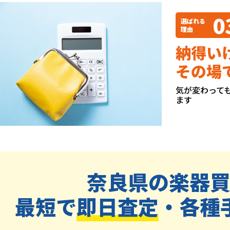
0
選ばれる
理由
納得い
その場
気が変わって
ます
奈良県の楽器
最短で
即日査定
・各種