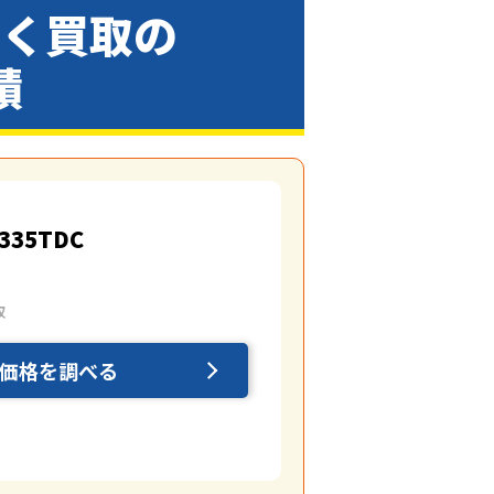
らく買取の
績
-335TDC
取
価格を調べる