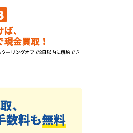
3
けば、
で現金買取！
もクーリングオフで8日以内に解約でき
買取、
手数料も
無料