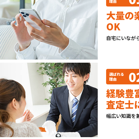
理由
大量の
OK
自宅にいなが
0
選ばれる
理由
経験豊
査定士
幅広い知識を