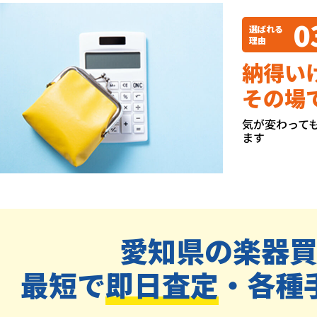
0
選ばれる
理由
納得い
その場
気が変わって
ます
愛知県の楽器
最短で
即日査定
・各種