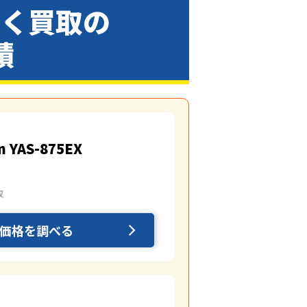
らく買取の
績
m YAS-875EX
取
価格を調べる