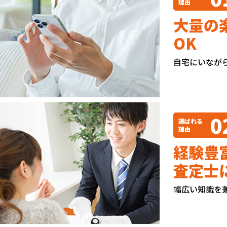
理由
大量の
OK
自宅にいなが
0
選ばれる
理由
経験豊
査定士
幅広い知識を