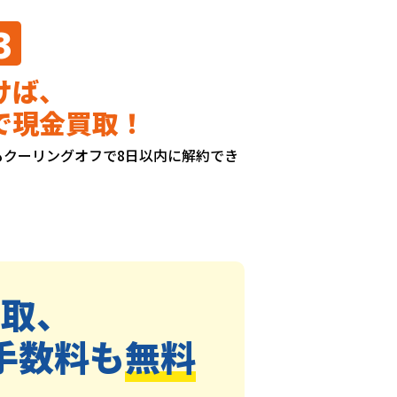
3
けば、
で現金買取！
もクーリングオフで8日以内に解約でき
買取、
手数料も
無料